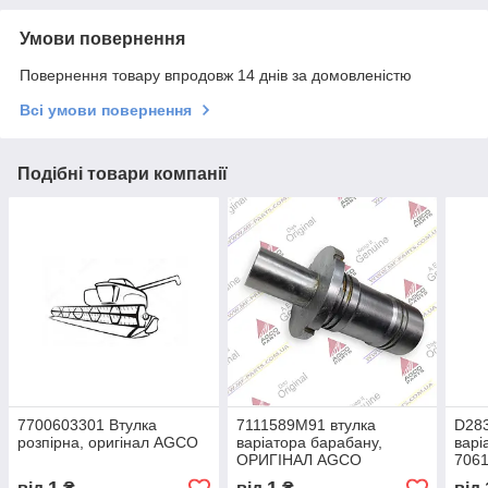
Умови повернення
Повернення товару впродовж 14 днів за домовленістю
Всі умови повернення
Подібні товари компанії
7700603301 Втулка
7111589M91 втулка
D283
розпірна, оригінал AGCO
варіатора барабану,
варі
ОРИГІНАЛ AGCO
706
AGC