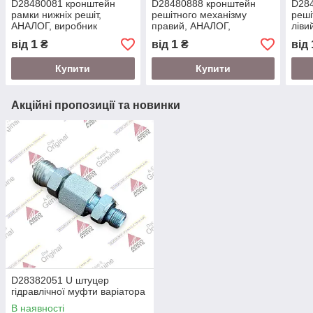
D28480081 кронштейн
D28480888 кронштейн
D28
рамки нижніх решіт,
решітного механізму
реші
АНАЛОГ, виробник
правий, АНАЛОГ,
ліви
WonderParts (EU),
виробник WonderParts
Wond
1
1
від
₴
від
₴
від
комбайн Massey Ferguson
(EU)
Купити
Купити
Акційні пропозиції та новинки
D28382051 U штуцер
гідравлічної муфти варіатора
В наявності