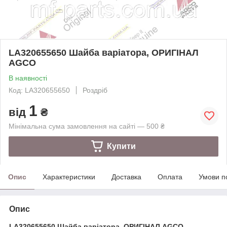
LA320655650 Шайба варіатора, ОРИГІНАЛ
AGCO
В наявності
Код: LA320655650
Роздріб
1
від
₴
Мінімальна сума замовлення на сайті — 500 ₴
Купити
Опис
Характеристики
Доставка
Оплата
Умови п
Опис
LA320655650 Шайба варіатора, ОРИГІНАЛ AGCO.