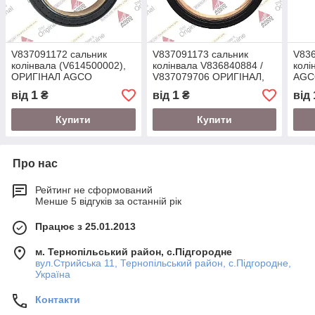
V837091172 сальник
V837091173 сальник
V83
колінвала (V614500002),
колінвала V836840884 /
колі
ОРИГІНАЛ AGCO
V837079706 ОРИГІНАЛ,
AGC
двигун SISU / Valmet,
1
1
від
₴
від
₴
від
комбайн / трактор Massey
Купити
Купити
Про нас
Рейтинг не сформований
Менше 5 відгуків за останній рік
Працює з 25.01.2013
м. Тернопільський район, с.Підгородне
вул.Стрийська 11, Тернопільський район, с.Підгородне,
Україна
Контакти