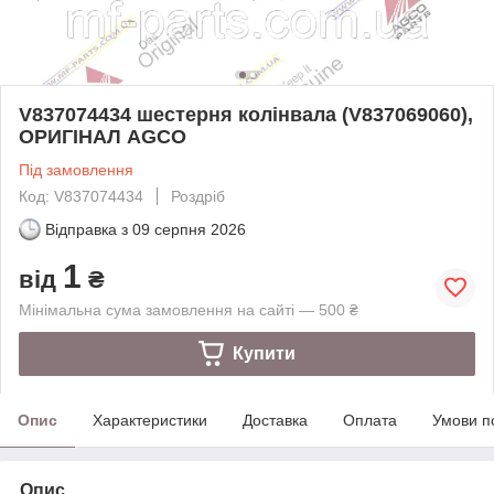
V837074434 шестерня колінвала (V837069060),
ОРИГІНАЛ AGCO
Під замовлення
Код: V837074434
Роздріб
Відправка з
09 серпня 2026
1
від
₴
Мінімальна сума замовлення на сайті — 500 ₴
Купити
Опис
Характеристики
Доставка
Оплата
Умови п
Опис