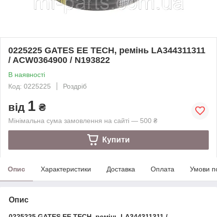
0225225 GATES EE TECH, ремінь LA344311311
/ ACW0364900 / N193822
В наявності
Код: 0225225
Роздріб
1
від
₴
Мінімальна сума замовлення на сайті — 500 ₴
Купити
Опис
Характеристики
Доставка
Оплата
Умови п
Опис
0225225 GATES EE TECH, ремінь LA344311311 /