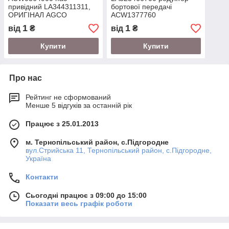
привідний LA344311311,
бортової передачі
ОРИГІНАЛ AGCO
ACW1377760
(LA323466800),
1
1
від
₴
від
₴
ОРИГІНАЛ AGCO
Купити
Купити
Про нас
Рейтинг не сформований
Менше 5 відгуків за останній рік
Працює з 25.01.2013
м. Тернопільський район, с.Підгородне
вул.Стрийська 11, Тернопільський район, с.Підгородне,
Україна
Контакти
Сьогодні працює з 09:00 до 15:00
Показати весь графік роботи