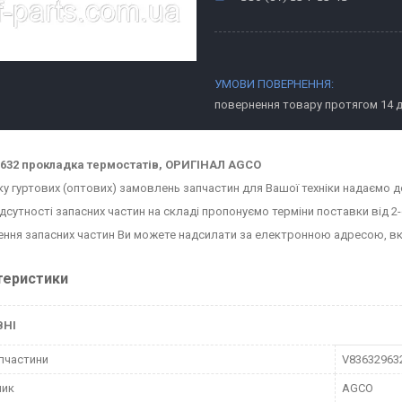
повернення товару протягом 14 
632 прокладка термостатів, ОРИГІНАЛ AGCO
ку гуртових (оптових) замовлень запчастин для Вашої техніки надаємо д
ідсутності запасних частин на складі пропонуємо терміни поставки від 2-
ння запасних частин Ви можете надсилати за електронною адресою, в
теристики
ВНІ
пчастини
V83632963
ник
AGCO