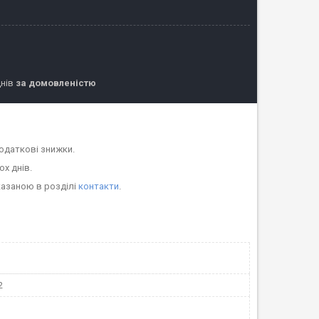
днів
за домовленістю
одаткові знижки.
ох днів.
казаною в розділі
контакти
.
2