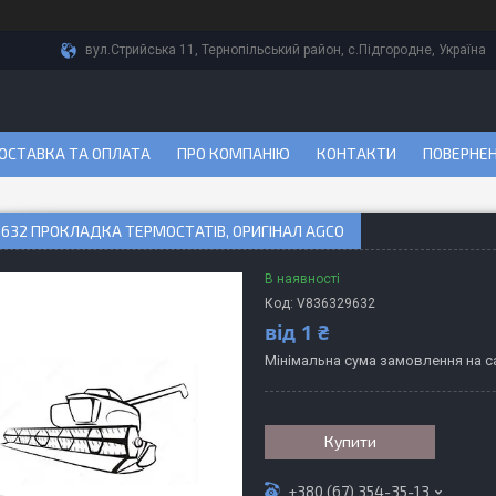
вул.Стрийська 11, Тернопільський район, с.Підгородне, Україна
ОСТАВКА ТА ОПЛАТА
ПРО КОМПАНІЮ
КОНТАКТИ
ПОВЕРНЕН
632 ПРОКЛАДКА ТЕРМОСТАТІВ, ОРИГІНАЛ AGCO
В наявності
Код:
V836329632
від
1 ₴
Мінімальна сума замовлення на са
Купити
+380 (67) 354-35-13