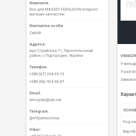
Все для MASSEY FERGUSON інтернет-
магазин запчастин
Сергій
вул.Стрийська 11, Тернопільський
район, с.Підгородне, Україна
V836329
У випад
У разі в
+380 (67) 354-35-13
Замовле
+380 (66) 924-30-07
Харак
ternopiler@ukr.net
ОСНО
@mfpartscomua
Код за
Вироб