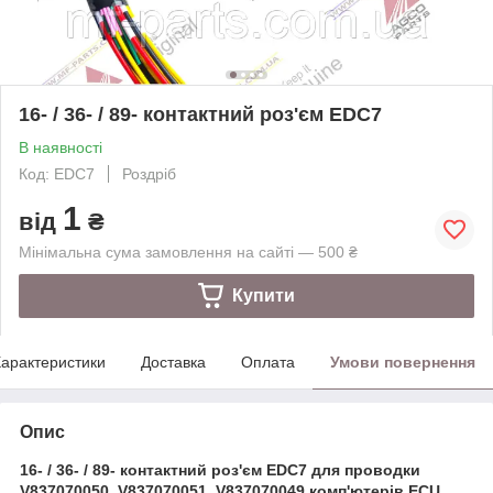
16- / 36- / 89- контактний роз'єм EDC7
В наявності
Код: EDC7
Роздріб
1
від
₴
Мінімальна сума замовлення на сайті — 500 ₴
Купити
арактеристики
Доставка
Оплата
Умови повернення
Опис
16- / 36- / 89- контактний роз'єм EDC7 для проводки
V837070050, V837070051, V837070049 комп'ютерів ECU