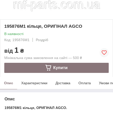
195876M1 кільце, ОРИГІНАЛ AGCO
В наявності
Код: 195876M1
Роздріб
1
від
₴
Мінімальна сума замовлення на сайті — 500 ₴
Купити
Опис
Характеристики
Доставка
Оплата
Умови п
Опис
195876M1 кільце, ОРИГІНАЛ AGCO.