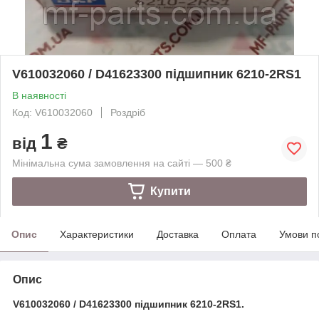
V610032060 / D41623300 підшипник 6210-2RS1
В наявності
Код: V610032060
Роздріб
1
від
₴
Мінімальна сума замовлення на сайті — 500 ₴
Купити
Опис
Характеристики
Доставка
Оплата
Умови п
Опис
V610032060 / D41623300 підшипник 6210-2RS1.