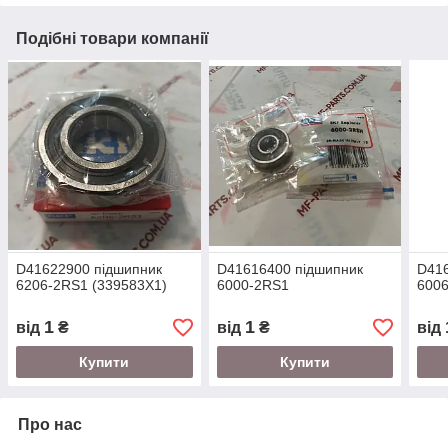
Подібні товари компанії
D41622900 підшипник
D41616400 підшипник
D416
6206-2RS1 (339583X1)
6000-2RS1
6006
1
1
від
₴
від
₴
від
Купити
Купити
Про нас