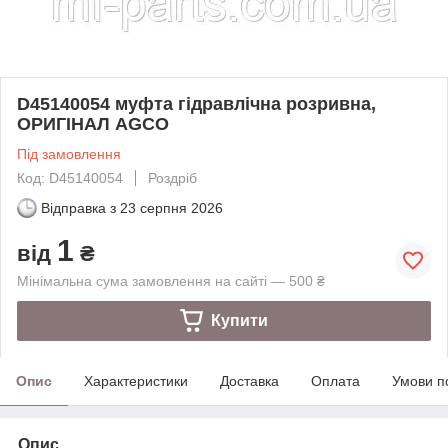
D45140054 муфта гідравлічна розривна,
ОРИГІНАЛ AGCO
Під замовлення
Код: D45140054
Роздріб
Відправка з
23 серпня 2026
1
від
₴
Мінімальна сума замовлення на сайті — 500 ₴
Купити
Опис
Характеристики
Доставка
Оплата
Умови п
Опис