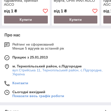
гідравлічна, оригінал
муфта, ОРИГІНАЛ AGCO
гідр
AGCO
AGC
1
1
від
₴
від
₴
від
Купити
Купити
Про нас
Рейтинг не сформований
Менше 5 відгуків за останній рік
Працює з 25.01.2013
м. Тернопільський район, с.Підгородне
вул.Стрийська 11, Тернопільський район, с.Підгородне,
Україна
Контакти
Сьогодні вихідний
Показати весь графік роботи