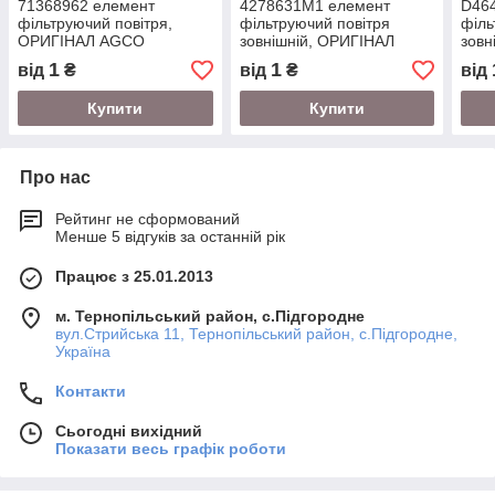
71368962 елемент
4278631M1 елемент
D46
фільтруючий повітря,
фільтруючий повітря
філь
ОРИГІНАЛ AGCO
зовнішній, ОРИГІНАЛ
зовн
AGCO
AGC
1
1
від
₴
від
₴
від
Купити
Купити
Про нас
Рейтинг не сформований
Менше 5 відгуків за останній рік
Працює з 25.01.2013
м. Тернопільський район, с.Підгородне
вул.Стрийська 11, Тернопільський район, с.Підгородне,
Україна
Контакти
Сьогодні вихідний
Показати весь графік роботи