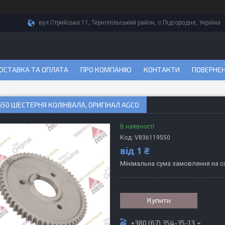
вул.Стрийська 11, Тернопільський район, с.Підгородне, Україна
ОСТАВКА ТА ОПЛАТА
ПРО КОМПАНІЮ
КОНТАКТИ
ПОВЕРНЕН
550 ШЕСТЕРНЯ КОЛІНВАЛА, ОРИГІНАЛ AGCO
В наявності
Код:
V836119550
від
1 ₴
Мінімальна сума замовлення на са
Купити
+380 (67) 354-35-13