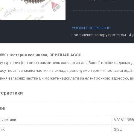
повернення товару протягом 14 
550 шестерня колінвала, ОРИГІНАЛ AGCO.
ку гуртових (оптових) замовлень запчастин для Вашої техніки надаємо д
ідсутності запасних частин на складі пропонуємо терміни поставки від 2-
ння запасних частин Ви можете надсилати за електронною адресою, в
теристики
ВНІ
пчастини
V83611955
ник
SISU