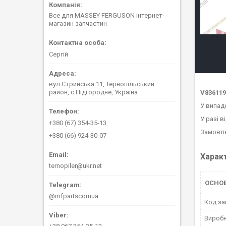
Все для MASSEY FERGUSON інтернет-
магазин запчастин
Сергій
вул.Стрийська 11, Тернопільський
район, с.Підгородне, Україна
V836119
У випад
У разі в
+380 (67) 354-35-13
Замовле
+380 (66) 924-30-07
Харак
ternopiler@ukr.net
ОСНО
@mfpartscomua
Код за
Вироб