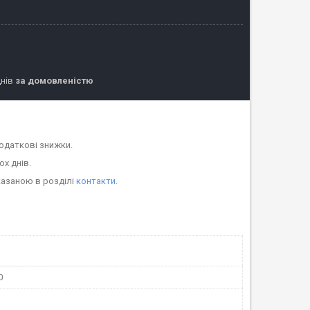
днів
за домовленістю
одаткові знижки.
ох днів.
казаною в розділі
контакти
.
0