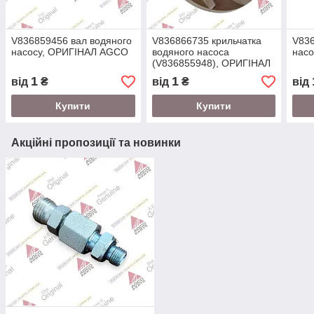
V836859456 вал водяного
V836866735 крильчатка
V836
насосу, ОРИГІНАЛ AGCO
водяного насоса
нас
(V836855948), ОРИГІНАЛ
AGCO
1
1
від
₴
від
₴
від
Купити
Купити
Акційні пропозиції та новинки