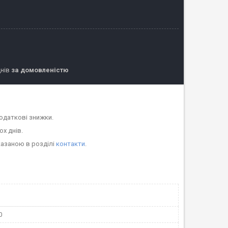
днів
за домовленістю
одаткові знижки.
ох днів.
казаною в розділі
контакти
.
0