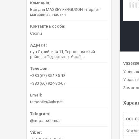
Все для MASSEY FERGUSON інтернет-
магазин запчастин
Сергій
вул.Стрийська 11, Тернопільський
район, с.Підгородне, Україна
V836339
У випад
+380 (67) 354-35-13
У разі в
+380 (66) 924-30-07
Замовле
ternopiler@ukr.net
Харак
ОСНО
@mfpartscomua
Код за