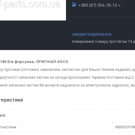
+380 (67) 354-35-13
повернення товару протягом 14 
180 б/в форсунка, ОРИГІНАЛ AGCO.
ку гуртових (оптових) замовлень запчастин для Вашої техніки надаємо д
ідсутності запасних частин на складі пропонуємо терміни поставки від 2-
ння запасних частин Ви можете надсилати за електронною адресою, в
теристики
ВНІ
пчастини
V83633918