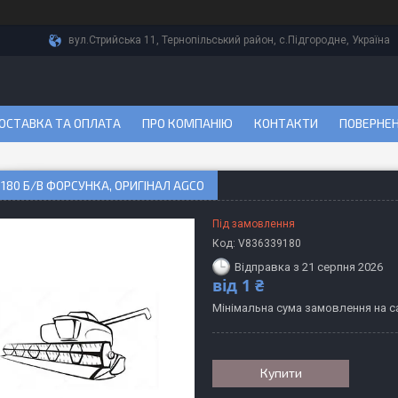
вул.Стрийська 11, Тернопільський район, с.Підгородне, Україна
ОСТАВКА ТА ОПЛАТА
ПРО КОМПАНІЮ
КОНТАКТИ
ПОВЕРНЕН
180 Б/В ФОРСУНКА, ОРИГІНАЛ AGCO
Під замовлення
Код:
V836339180
Відправка з 21 серпня 2026
від
1 ₴
Мінімальна сума замовлення на са
Купити