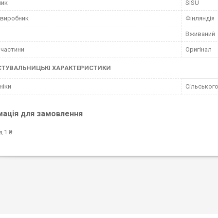
ник
SISU
 виробник
Фінляндія
Вживаний
пчастини
Оригінал
СТУВАЛЬНИЦЬКІ ХАРАКТЕРИСТИКИ
ніки
Сільського
мація для замовлення
д 1 ₴