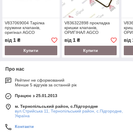
V837069004 Тарілка
V836322898 прокладка
V836
пружини клапанів,
кришки клапанів,
криш
оригінал AGCO
ОРИГІНАЛ AGCO
ОРИ
1
1
від
₴
від
₴
від
Купити
Купити
Про нас
Рейтинг не сформований
Менше 5 відгуків за останній рік
Працює з 25.01.2013
м. Тернопільський район, с.Підгородне
вул.Стрийська 11, Тернопільський район, с.Підгородне,
Україна
Контакти