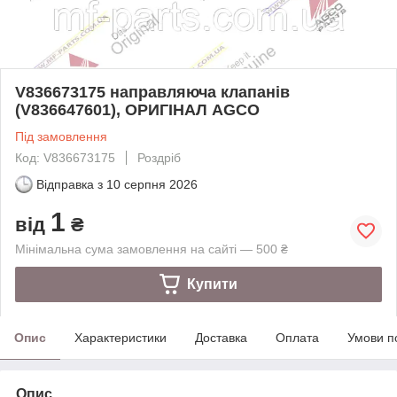
V836673175 направляюча клапанів
(V836647601), ОРИГІНАЛ AGCO
Під замовлення
Код: V836673175
Роздріб
Відправка з
10 серпня 2026
1
від
₴
Мінімальна сума замовлення на сайті — 500 ₴
Купити
Опис
Характеристики
Доставка
Оплата
Умови п
Опис