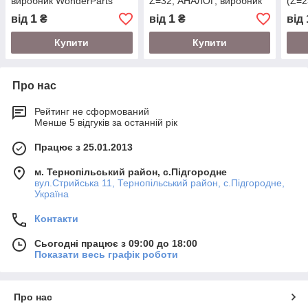
виробник WonderParts
Z=32, АНАЛОГ, виробник
(Z=2
(EU), комбайн Massey
WonderParts (EU),
Wond
1
1
від
₴
від
₴
від
Ferguson
комбайн Massey Ferguson
комб
Купити
Купити
Про нас
Рейтинг не сформований
Менше 5 відгуків за останній рік
Працює з 25.01.2013
м. Тернопільський район, с.Підгородне
вул.Стрийська 11, Тернопільський район, с.Підгородне,
Україна
Контакти
Сьогодні працює з 09:00 до 18:00
Показати весь графік роботи
Про нас