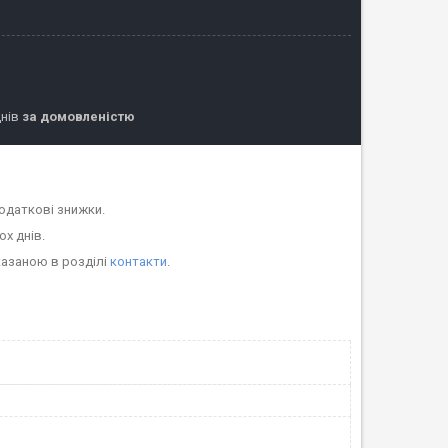
днів
за домовленістю
одаткові знижки.
ох днів.
казаною в розділі
контакти
.