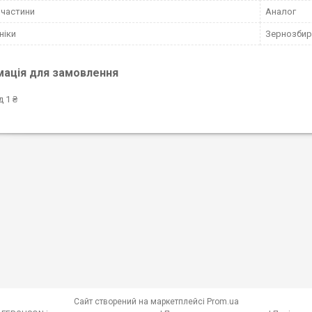
пчастини
Аналог
ніки
Зернозбир
мація для замовлення
д 1 ₴
Сайт створений на маркетплейсі
Prom.ua