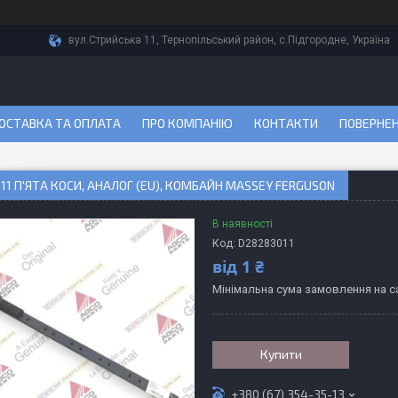
вул.Стрийська 11, Тернопільський район, с.Підгородне, Україна
ОСТАВКА ТА ОПЛАТА
ПРО КОМПАНІЮ
КОНТАКТИ
ПОВЕРНЕН
11 П'ЯТА КОСИ, АНАЛОГ (EU), КОМБАЙН MASSEY FERGUSON
В наявності
Код:
D28283011
від
1 ₴
Мінімальна сума замовлення на са
Купити
+380 (67) 354-35-13