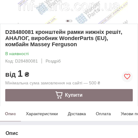
D28480081 кронштейн рамки нижніх решіт,
АНАЛОГ, виробник WonderParts (EU),
комбайн Massey Ferguson
В наявності
Код: D28480081
Роздріб
1
від
₴
Мінімальна сума замовлення на сайті — 500 ₴
Купити
Опис
Характеристики
Доставка
Оплата
Умови п
Опис