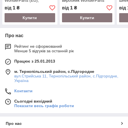
WonderParts (EU),
виробник WonderParts
шнек
комбайн Massey Ferguson
(EU), комбайн Massey
Wond
1
1
від
₴
від
₴
від
Ferguson
комб
Купити
Купити
Про нас
Рейтинг не сформований
Менше 5 відгуків за останній рік
Працює з 25.01.2013
м. Тернопільський район, с.Підгородне
вул.Стрийська 11, Тернопільський район, с.Підгородне,
Україна
Контакти
Сьогодні вихідний
Показати весь графік роботи
Про нас