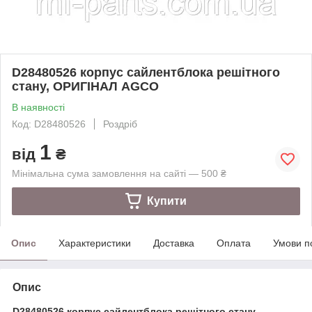
D28480526 корпус сайлентблока решітного
стану, ОРИГІНАЛ AGCO
В наявності
Код: D28480526
Роздріб
1
від
₴
Мінімальна сума замовлення на сайті — 500 ₴
Купити
Опис
Характеристики
Доставка
Оплата
Умови п
Опис
D28480526 корпус сайлентблока решітного стану,