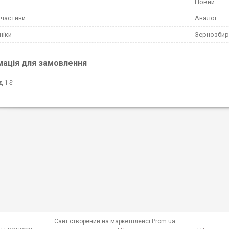
Новий
пчастини
Аналог
ніки
Зернозбир
мація для замовлення
д 1 ₴
Сайт створений на маркетплейсі
Prom.ua