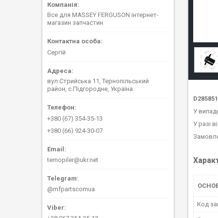
Все для MASSEY FERGUSON інтернет-
магазин запчастин
Сергій
вул.Стрийська 11, Тернопільський
район, с.Підгородне, Україна
D285851
У випад
+380 (67) 354-35-13
У разі в
+380 (66) 924-30-07
Замовле
Харак
ternopiler@ukr.net
ОСНО
@mfpartscomua
Код за