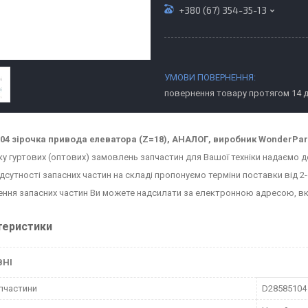
+380 (67) 354-35-13
повернення товару протягом 14 
04 зірочка привода елеватора (Z=18), АНАЛОГ, виробник WonderPart
ку гуртових (оптових) замовлень запчастин для Вашої техніки надаємо д
ідсутності запасних частин на складі пропонуємо терміни поставки від 2-
ння запасних частин Ви можете надсилати за електронною адресою, в
теристики
ВНІ
пчастини
D28585104