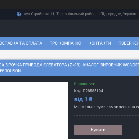
вул.Стрийська 11, Тернопільський район, с.Підгородне, Україна
ОСТАВКА ТА ОПЛАТА
ПРО КОМПАНІЮ
КОНТАКТИ
ПОВЕРНЕН
04 ЗІРОЧКА ПРИВОДА ЕЛЕВАТОРА (Z=18), АНАЛОГ, ВИРОБНИК WONDE
 FERGUSON
В наявності
Код:
D28585104
від
1 ₴
Мінімальна сума замовлення на са
Купити