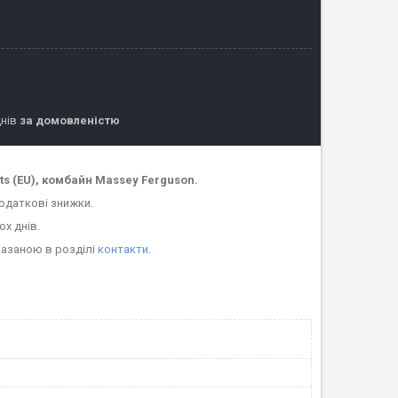
днів
за домовленістю
s (EU), комбайн Massey Ferguson.
одаткові знижки.
ох днів.
казаною в розділі
контакти
.