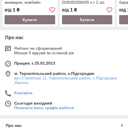
жниварки, комбайн
D28382008/09 к-т 2 шт,
бара
Massey Ferguson
АНАЛОГ (EU), комбайн
АНАЛ
1
1
від
₴
від
₴
від
Massey Ferguson
Mass
Купити
Купити
Про нас
Рейтинг не сформований
Менше 5 відгуків за останній рік
Працює з 25.01.2013
м. Тернопільський район, с.Підгородне
вул.Стрийська 11, Тернопільський район, с.Підгородне,
Україна
Контакти
Сьогодні вихідний
Показати весь графік роботи
Про нас