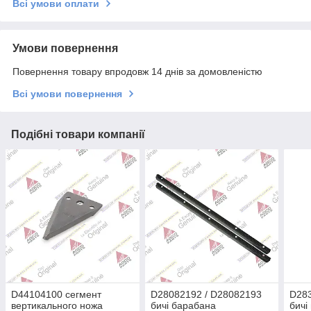
Всі умови оплати
Умови повернення
Повернення товару впродовж 14 днів за домовленістю
Всі умови повернення
Подібні товари компанії
D44104100 сегмент
D28082192 / D28082193
D283
вертикального ножа
бичі барабана
бичі