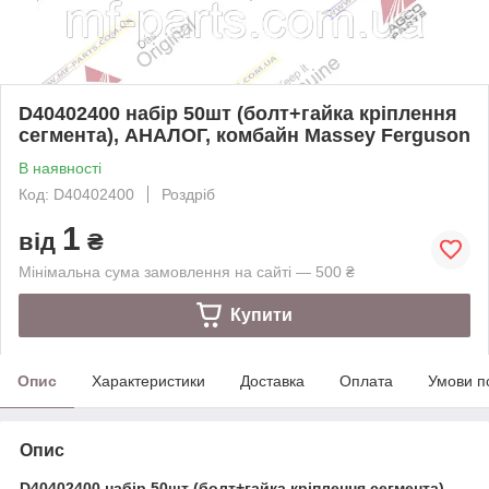
D40402400 набір 50шт (болт+гайка кріплення
сегмента), АНАЛОГ, комбайн Massey Ferguson
В наявності
Код: D40402400
Роздріб
1
від
₴
Мінімальна сума замовлення на сайті — 500 ₴
Купити
Опис
Характеристики
Доставка
Оплата
Умови п
Опис
D40402400 набір 50шт (болт+гайка кріплення сегмента),