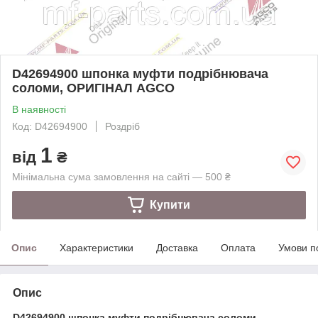
D42694900 шпонка муфти подрібнювача
соломи, ОРИГІНАЛ AGCO
В наявності
Код: D42694900
Роздріб
1
від
₴
Мінімальна сума замовлення на сайті — 500 ₴
Купити
Опис
Характеристики
Доставка
Оплата
Умови п
Опис
D42694900 шпонка муфти подрібнювача соломи,