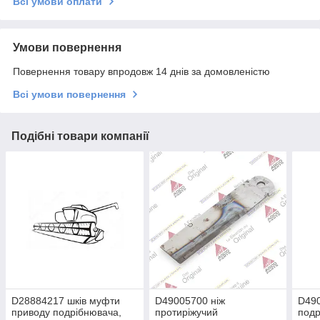
Всі умови оплати
Умови повернення
Повернення товару впродовж 14 днів за домовленістю
Всі умови повернення
Подібні товари компанії
D28884217 шків муфти
D49005700 ніж
D490
приводу подрібнювача,
протиріжучий
под