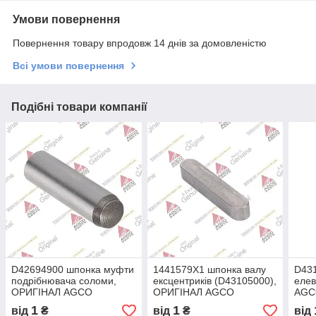
Умови повернення
Повернення товару впродовж 14 днів за домовленістю
Всі умови повернення
Подібні товари компанії
D42694900 шпонка муфти
1441579X1 шпонка валу
D431
подрібнювача соломи,
ексцентриків (D43105000),
еле
ОРИГІНАЛ AGCO
ОРИГІНАЛ AGCO
AGC
1
1
від
₴
від
₴
від