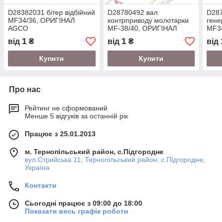
D28382031 бітер відбійний
D28780492 вал
D28
MF34/36, ОРИГІНАЛ
контрприводу молотарки
гене
AGCO
MF-38/40, ОРИГІНАЛ
MF3
AGCO
AGC
1
1
від
₴
від
₴
від
Купити
Купити
Про нас
Рейтинг не сформований
Менше 5 відгуків за останній рік
Працює з 25.01.2013
м. Тернопільський район, с.Підгородне
вул.Стрийська 11, Тернопільський район, с.Підгородне,
Україна
Контакти
Сьогодні працює з 09:00 до 18:00
Показати весь графік роботи