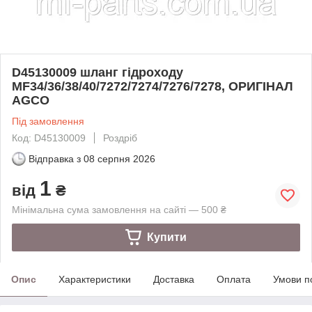
D45130009 шланг гідроходу
MF34/36/38/40/7272/7274/7276/7278, ОРИГІНАЛ
AGCO
Під замовлення
Код: D45130009
Роздріб
Відправка з
08 серпня 2026
1
від
₴
Мінімальна сума замовлення на сайті — 500 ₴
Купити
Опис
Характеристики
Доставка
Оплата
Умови п