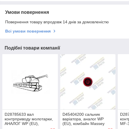
Умови повернення
Повернення товару впродовж 14 днів за домовленістю
Всі умови повернення
Подібні товари компанії
D28785633 вал
D45404200 сальник
D28
контрприводу молотарки,
варіатора, аналог WP
конт
АНАЛОГ WP (EU),
(EU), комбайн Massey
MF-
комбайн Massey Ferguson
Ferguson
(EU)