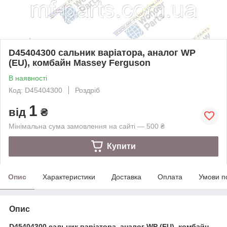
D45404300 сальник варіатора, аналог WP
(EU), комбайн Massey Ferguson
В наявності
Код: D45404300
Роздріб
1
від
₴
Мінімальна сума замовлення на сайті — 500 ₴
Купити
Опис
Характеристики
Доставка
Оплата
Умови п
Опис
D45404300 сальник варіатора, аналог WP (EU), комбайн