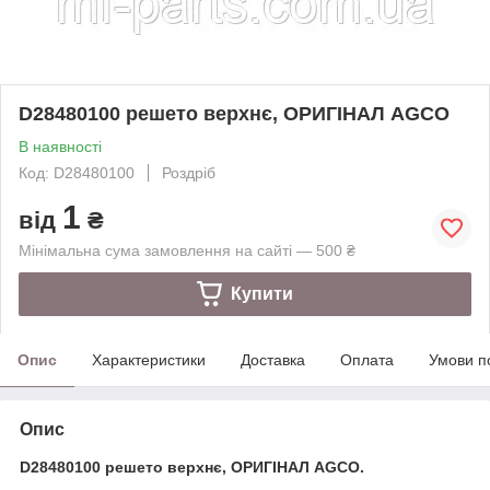
D28480100 решето верхнє, ОРИГІНАЛ AGCO
В наявності
Код: D28480100
Роздріб
1
від
₴
Мінімальна сума замовлення на сайті — 500 ₴
Купити
Опис
Характеристики
Доставка
Оплата
Умови п
Опис
D28480100 решето верхнє, ОРИГІНАЛ AGCO.