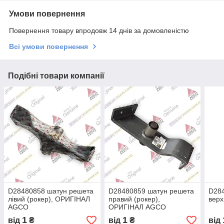
Умови повернення
Повернення товару впродовж 14 днів за домовленістю
Всі умови повернення
Подібні товари компанії
D28480858 шатун решета
D28480859 шатун решета
D28
лівий (рокер), ОРИГІНАЛ
правий (рокер),
вер
AGCO
ОРИГІНАЛ AGCO
1
1
від
₴
від
₴
від