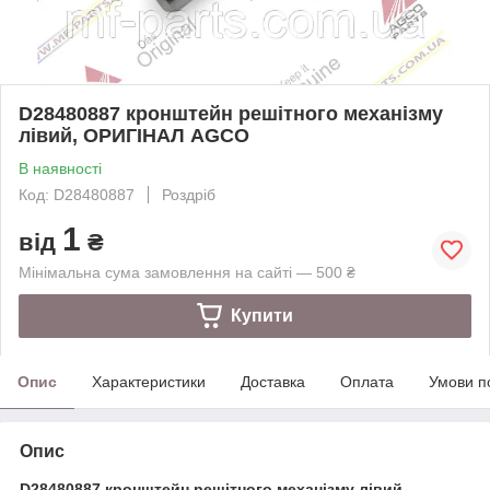
D28480887 кронштейн решітного механізму
лівий, ОРИГІНАЛ AGCO
В наявності
Код: D28480887
Роздріб
1
від
₴
Мінімальна сума замовлення на сайті — 500 ₴
Купити
Опис
Характеристики
Доставка
Оплата
Умови п
Опис
D28480887 кронштейн решітного механізму лівий,