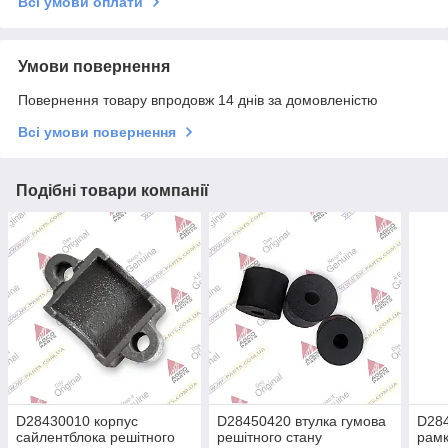
Всі умови оплати
Умови повернення
Повернення товару впродовж 14 днів за домовленістю
Всі умови повернення
Подібні товари компанії
D28430010 корпус
D28450420 втулка гумова
D28
сайлентблока решітного
решітного стану
рамк