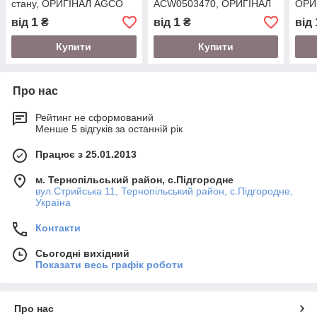
стану, ОРИГІНАЛ AGCO
ACW0503470, ОРИГІНАЛ
ОРИ
AGCO
1
1
від
₴
від
₴
від
Купити
Купити
Про нас
Рейтинг не сформований
Менше 5 відгуків за останній рік
Працює з 25.01.2013
м. Тернопільський район, с.Підгородне
вул.Стрийська 11, Тернопільський район, с.Підгородне,
Україна
Контакти
Сьогодні вихідний
Показати весь графік роботи
Про нас