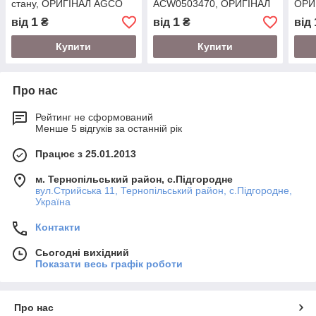
стану, ОРИГІНАЛ AGCO
ACW0503470, ОРИГІНАЛ
ОРИ
AGCO
1
1
від
₴
від
₴
від
Купити
Купити
Про нас
Рейтинг не сформований
Менше 5 відгуків за останній рік
Працює з 25.01.2013
м. Тернопільський район, с.Підгородне
вул.Стрийська 11, Тернопільський район, с.Підгородне,
Україна
Контакти
Сьогодні вихідний
Показати весь графік роботи
Про нас