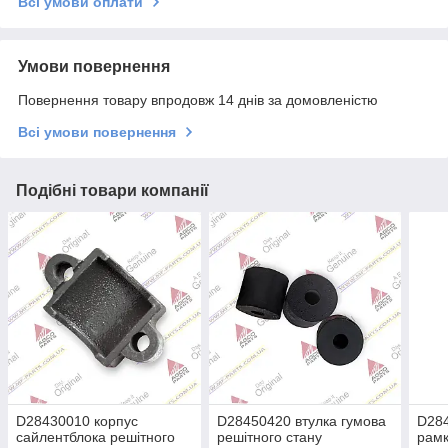
Всі умови оплати
Умови повернення
Повернення товару впродовж 14 днів за домовленістю
Всі умови повернення
Подібні товари компанії
D28430010 корпус
D28450420 втулка гумова
D28
сайлентблока решітного
решітного стану
рамк