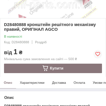
D28480888 кронштейн решітного механізму
правий, ОРИГІНАЛ AGCO
В наявності
Код: D28480888
Роздріб
1
від
₴
Мінімальна сума замовлення на сайті — 500 ₴
Купити
Опис
Характеристики
Доставка
Оплата
Умови п
Опис
D28480888 кронштейн решітного механізму правий,