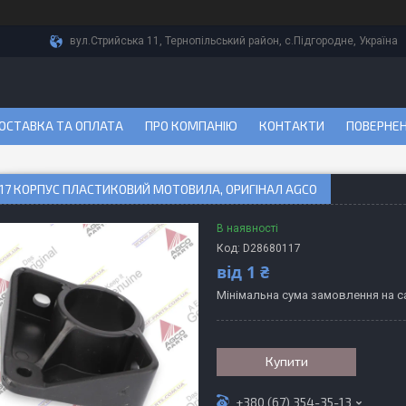
вул.Стрийська 11, Тернопільський район, с.Підгородне, Україна
ОСТАВКА ТА ОПЛАТА
ПРО КОМПАНІЮ
КОНТАКТИ
ПОВЕРНЕН
17 КОРПУС ПЛАСТИКОВИЙ МОТОВИЛА, ОРИГІНАЛ AGCO
В наявності
Код:
D28680117
від
1 ₴
Мінімальна сума замовлення на са
Купити
+380 (67) 354-35-13