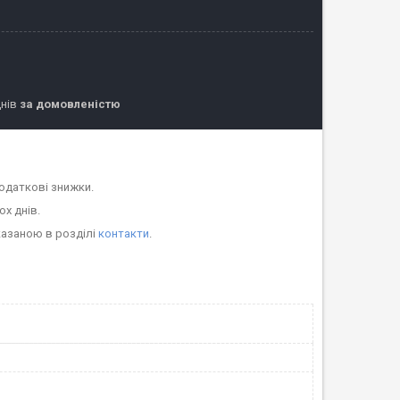
днів
за домовленістю
одаткові знижки.
ох днів.
казаною в розділі
контакти
.