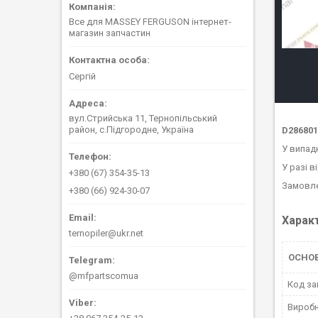
Все для MASSEY FERGUSON інтернет-
магазин запчастин
Сергій
вул.Стрийська 11, Тернопільський
район, с.Підгородне, Україна
D286801
У випад
У разі в
+380 (67) 354-35-13
Замовле
+380 (66) 924-30-07
Харак
ternopiler@ukr.net
ОСНО
@mfpartscomua
Код за
Вироб