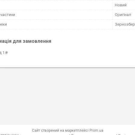
Новий
пчастини
Оригінал
ніки
Зернозбир
мація для замовлення
д 1 ₴
Сайт створений на маркетплейсі
Prom.ua