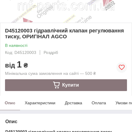
D45120003 гідравлічний клапан регулювання
тиску, ОРИГІНАЛ AGCO
В наявності
Код: D45120003
Роздріб
1
від
₴
Мінімальна сума замовлення на сайті — 500 ₴
Купити
Опис
Характеристики
Доставка
Оплата
Умови п
Опис
D45120003 гідравлічний клапан регулювання тиску,