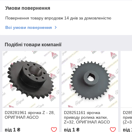
Умови повернення
Повернення товару впродовж 14 днів за домовленістю
Всі умови повернення
Подібні товари компанії
D28281961 зірочка Z - 28,
D28251161 зірочка
D285
ОРИГІНАЛ AGCO
приводу ролика жатки,
прив
Z=32, ОРИГІНАЛ AGCO
(Z=
1
1
від
₴
від
₴
від