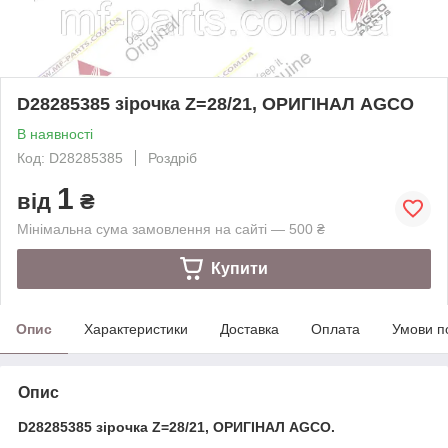
D28285385 зірочка Z=28/21, ОРИГІНАЛ AGCO
В наявності
Код: D28285385
Роздріб
1
від
₴
Мінімальна сума замовлення на сайті — 500 ₴
Купити
Опис
Характеристики
Доставка
Оплата
Умови п
Опис
D28285385 зірочка Z=28/21, ОРИГІНАЛ AGCO.