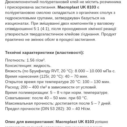
Двокомпонентний поліуретановий клей не містить розчинника
і прискорювача застигання.
Macroplast UK 8103
є
поліуретановою смолою складається з органічних сполук з
гидроксиловыми групами, затверджувач базується на
изоционатах. При змішуванні двох компонентів у ваговому
співвідношенні 5:1 (4:1), після проходження хімічної реакції
утворюється твердоэластичное клейове з'єднання. Продукт
практично не змінює обсяг в процесі застигання.
Технічні характеристики (властивості):
Плотность: 1.56 г/см³.
Консистенция: жидкость.
Вязкость (по Брукфилду RVT, 20 °С): 8.000 – 10.000 мПа·с.
Время нанесения (125г, 20 °С): 40 – 70 мин.
Открытое время при температуре 20 °С: 100 – 130 мин.
Расход: 200 – 400 г/м² в зависимости от условий.
Время полимеризации: 5 – 8 ч при норм. температуре.
Схватывание: после 40 – 50 мин. при 60 °С.
Максимальная прочность: достигается после 5 – 7 дней.
Предел прочности (DIN 53 282): 30 – 40 Н/см.
Опис для використання:
Macroplast UK 8103
успішно