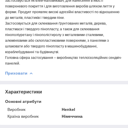
застосовується як клей-наповнювач, для нанесення в якості
поверхневого покриття і для виготовлення виробів шляхом лиття у
форми. Продукт проявляє високі адгезійні властивості по відношенню
до металів, пластиків і твердим піни.
Застосовується для склеювання ґрунтованих металів, дерева,
пластмаси і твердого пінопласту, а також для склеювання
пінополіуретану і пінополістиролу з металевими сталевими,
алюмінієвими або склопластиковими поверхнями, з панелями з
шлаковати або твердого пінопласту в машинобудуванні,
кораблебудуванні та будівництві.
Головна сфера застосування – виробництво теплоізоляційних сендвіч-
панелей.
Приховати
Характеристики
Основні атрибути
Виробник
Henkel
Країна виробник
Німеччина