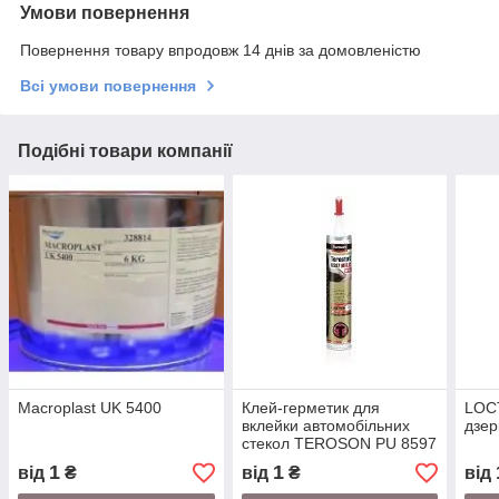
Умови повернення
Повернення товару впродовж 14 днів за домовленістю
Всі умови повернення
Подібні товари компанії
Macroplast UK 5400
Клей-герметик для
LOCT
вклейки автомобільних
дзер
стекол TEROSON PU 8597
HMLC
1
1
від
₴
від
₴
від