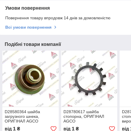
Умови повернення
Повернення товару впродовж 14 днів за домовленістю
Всі умови повернення
Подібні товари компанії
D28580364 шайба
D28780617 шайба
D28
загрузного шнека,
стопорна, ОРИГІНАЛ
стоп
ОРИГІНАЛ AGCO
AGCO
виро
(EU)
1
1
від
₴
від
₴
від