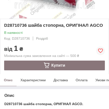
D28710736 шайба стопорна, ОРИГІНАЛ AGCO
В наявності
Код: D28710736
Роздріб
1
від
₴
Мінімальна сума замовлення на сайті — 500 ₴
Купити
Опис
Характеристики
Доставка
Оплата
Умови п
Опис
D28710736 шайба стопорна, ОРИГІНАЛ AGCO.