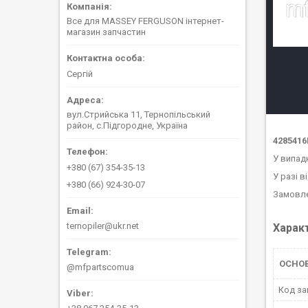
Все для MASSEY FERGUSON інтернет-
магазин запчастин
Сергій
вул.Стрийська 11, Тернопільський
район, с.Підгородне, Україна
4285416
У випад
+380 (67) 354-35-13
У разі в
+380 (66) 924-30-07
Замовле
ternopiler@ukr.net
Харак
ОСНО
@mfpartscomua
Код за