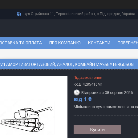
вул.Стрийська 11, Тернопільський район, с.Підгородне, Україна
ОСТАВКА ТА ОПЛАТА
ПРО КОМПАНІЮ
КОНТАКТИ
ПОВЕРНЕН
M1 АМОРТИЗАТОР ГАЗОВИЙ, АНАЛОГ, КОМБАЙН MASSEY FERGUSON
Під замовлення
Код:
4285416M1
Відправка з 08 серпня 2026
від
1 ₴
Мінімальна сума замовлення на са
Купити