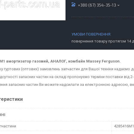
+380 (67) 354-35-13
повернення товару протягом 14 
M1 амортизатор газовий, АНАЛОГ, комбайн Massey Ferguson.
ку гуртових (оптових) замовлень запчастин для Вашої техніки надаємо д
ідсутності запасних частин на складі пропонуємо терміни поставки від 2-
ння запасних частин Ви можете надсилати за електронною адресою, в
теристики
ВНІ
пчастини
4285416M1