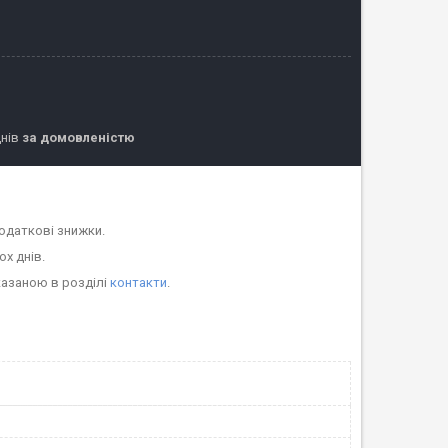
днів
за домовленістю
одаткові знижки.
ох днів.
казаною в розділі
контакти
.