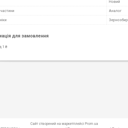
Новий
пчастини
Аналог
ніки
Зернозбир
мація для замовлення
д 1 ₴
Сайт створений на маркетплейсі
Prom.ua