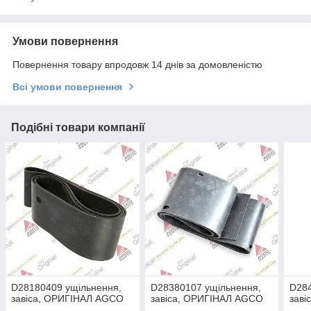
Умови повернення
Повернення товару впродовж 14 днів за домовленістю
Всі умови повернення
Подібні товари компанії
D28180409 ущільнення,
D28380107 ущільнення,
D284
завіса, ОРИГІНАЛ AGCO
завіса, ОРИГІНАЛ AGCO
зав