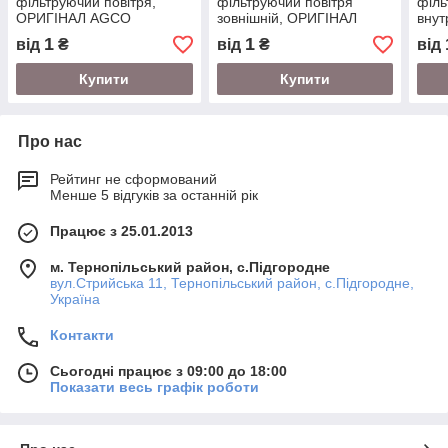
фільтруючий повітря,
фільтруючий повітря
філь
ОРИГІНАЛ AGCO
зовнішній, ОРИГІНАЛ
внут
AGCO
AGC
1
1
від
₴
від
₴
від
Купити
Купити
Про нас
Рейтинг не сформований
Менше 5 відгуків за останній рік
Працює з 25.01.2013
м. Тернопільський район, с.Підгородне
вул.Стрийська 11, Тернопільський район, с.Підгородне,
Україна
Контакти
Сьогодні працює з 09:00 до 18:00
Показати весь графік роботи