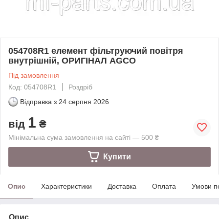
054708R1 елемент фільтруючий повітря
внутрішній, ОРИГІНАЛ AGCO
Під замовлення
Код: 054708R1
Роздріб
Відправка з
24 серпня 2026
1
від
₴
Мінімальна сума замовлення на сайті — 500 ₴
Купити
Опис
Характеристики
Доставка
Оплата
Умови п
Опис