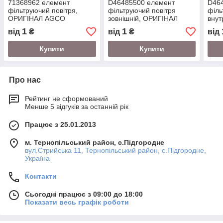
71368962 елемент
D46485500 елемент
D46
фільтруючий повітря,
фільтруючий повітря
філь
ОРИГІНАЛ AGCO
зовнішній, ОРИГІНАЛ
внут
AGCO
AGC
1
1
від
₴
від
₴
від
Купити
Купити
Про нас
Рейтинг не сформований
Менше 5 відгуків за останній рік
Працює з 25.01.2013
м. Тернопільський район, с.Підгородне
вул.Стрийська 11, Тернопільський район, с.Підгородне,
Україна
Контакти
Сьогодні працює з 09:00 до 18:00
Показати весь графік роботи