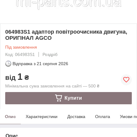
064983S1 адаптор повітроочисника двигуна,
ОРИГІНАЛ AGCO
Під замовлення
Код: 064983S1
Роздріб
Відправка з
21 серпня 2026
1
від
₴
Мінімальна сума замовлення на сайті — 500 ₴
Купити
Опис
Характеристики
Доставка
Оплата
Умови п
Опис