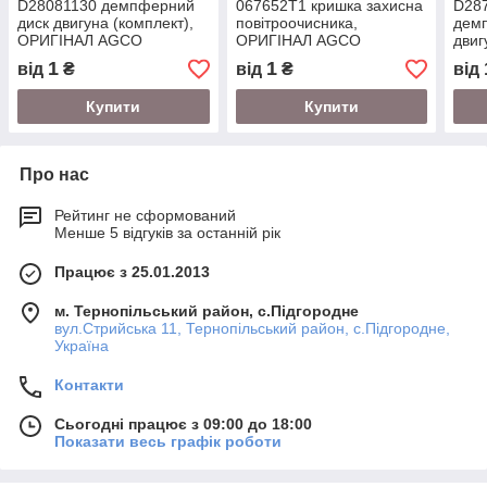
D28081130 демпферний
067652T1 кришка захисна
D287
диск двигуна (комплект),
повітроочисника,
дем
ОРИГІНАЛ AGCO
ОРИГІНАЛ AGCO
дви
1
1
від
₴
від
₴
від
Купити
Купити
Про нас
Рейтинг не сформований
Менше 5 відгуків за останній рік
Працює з 25.01.2013
м. Тернопільський район, с.Підгородне
вул.Стрийська 11, Тернопільський район, с.Підгородне,
Україна
Контакти
Сьогодні працює з 09:00 до 18:00
Показати весь графік роботи