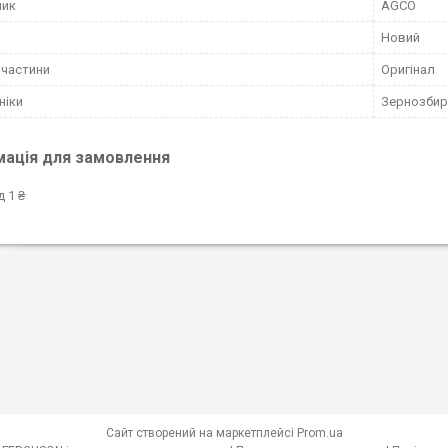
ник
AGCO
Новий
пчастини
Оригінал
ніки
Зернозбир
мація для замовлення
д 1 ₴
Сайт створений на маркетплейсі
Prom.ua