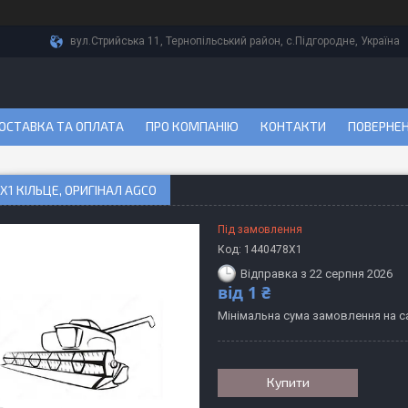
вул.Стрийська 11, Тернопільський район, с.Підгородне, Україна
ОСТАВКА ТА ОПЛАТА
ПРО КОМПАНІЮ
КОНТАКТИ
ПОВЕРНЕН
X1 КІЛЬЦЕ, ОРИГІНАЛ AGCO
Під замовлення
Код:
1440478X1
Відправка з 22 серпня 2026
від
1 ₴
Мінімальна сума замовлення на са
Купити