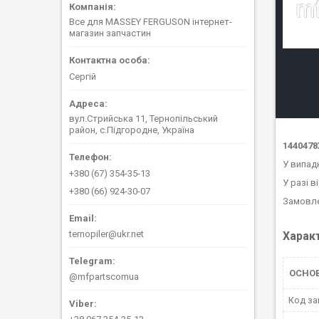
Все для MASSEY FERGUSON інтернет-
магазин запчастин
Сергій
вул.Стрийська 11, Тернопільський
район, с.Підгородне, Україна
1440478
У випад
+380 (67) 354-35-13
У разі в
+380 (66) 924-30-07
Замовле
ternopiler@ukr.net
Харак
ОСНО
@mfpartscomua
Код за