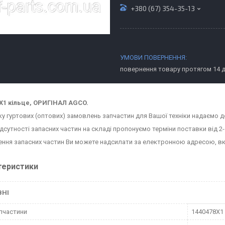
+380 (67) 354-35-13
повернення товару протягом 14 
X1 кільце, ОРИГІНАЛ AGCO.
ку гуртових (оптових) замовлень запчастин для Вашої техніки надаємо д
ідсутності запасних частин на складі пропонуємо терміни поставки від 2-
ння запасних частин Ви можете надсилати за електронною адресою, в
теристики
ВНІ
пчастини
1440478X1