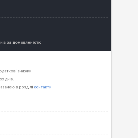
днів
за домовленістю
одаткові знижки.
ох днів.
казаною в розділі
контакти
.