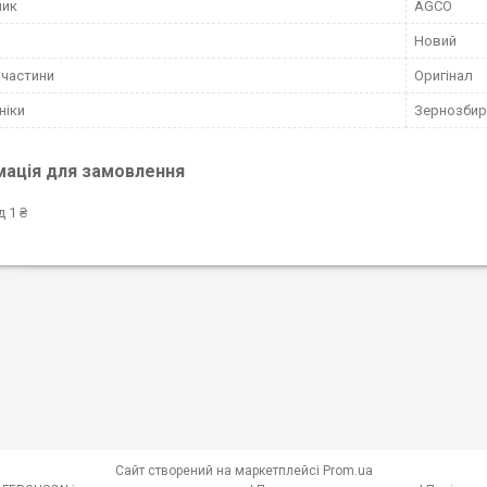
ник
AGCO
Новий
пчастини
Оригінал
ніки
Зернозбир
мація для замовлення
д 1 ₴
Сайт створений на маркетплейсі
Prom.ua