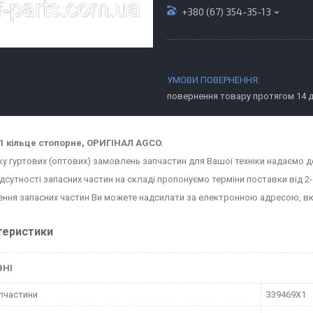
+380 (67) 354-35-13
повернення товару протягом 14 
1 кільце стопорне, ОРИГІНАЛ AGCO.
ку гуртових (оптових) замовлень запчастин для Вашої техніки надаємо д
ідсутності запасних частин на складі пропонуємо терміни поставки від 2-
ння запасних частин Ви можете надсилати за електронною адресою, в
теристики
ВНІ
пчастини
339469X1