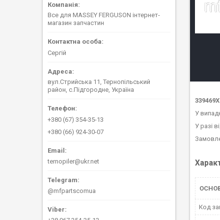
Все для MASSEY FERGUSON інтернет-
магазин запчастин
Сергій
вул.Стрийська 11, Тернопільський
район, с.Підгородне, Україна
339469X
У випад
+380 (67) 354-35-13
У разі в
+380 (66) 924-30-07
Замовле
ternopiler@ukr.net
Харак
ОСНО
@mfpartscomua
Код за