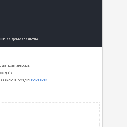
днів
за домовленістю
одаткові знижки.
ох днів.
казаною в розділі
контакти
.