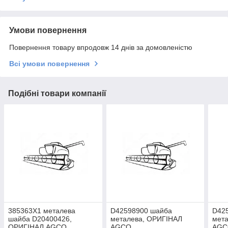
Умови повернення
Повернення товару впродовж 14 днів за домовленістю
Всі умови повернення
Подібні товари компанії
385363X1 металева
D42598900 шайба
D42
шайба D20400426,
металева, ОРИГІНАЛ
мет
ОРИГІНАЛ AGCO
AGCO
AGC