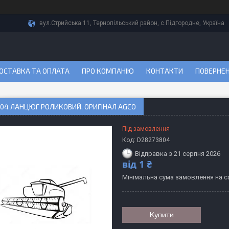
вул.Стрийська 11, Тернопільський район, с.Підгородне, Україна
ОСТАВКА ТА ОПЛАТА
ПРО КОМПАНІЮ
КОНТАКТИ
ПОВЕРНЕН
04 ЛАНЦЮГ РОЛИКОВИЙ, ОРИГІНАЛ AGCO
Під замовлення
Код:
D28273804
Відправка з 21 серпня 2026
від
1 ₴
Мінімальна сума замовлення на са
Купити