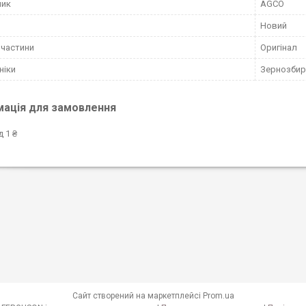
ник
AGCO
Новий
пчастини
Оригінал
ніки
Зернозбир
мація для замовлення
д 1 ₴
Сайт створений на маркетплейсі
Prom.ua