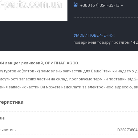
+380 (67) 354-35-13
повернення товару протягом 14 
804 ланцюг роликовий, ОРИГІНАЛ AGCO.
ку гуртових (оптових) замовлень запчастин для Вашої техніки надаємо д
ідсутності запасних частин на складі пропонуємо терміни поставки від 2-
ння запасних частин Ви можете надсилати за електронною адресою, в
теристики
ВНІ
пчастини
D28273804