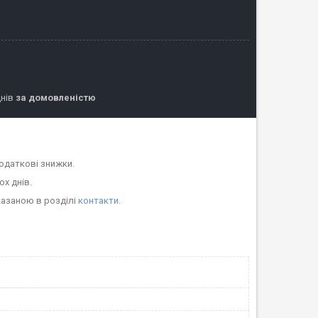
днів
за домовленістю
одаткові знижки.
ох днів.
казаною в розділі
контакти
.