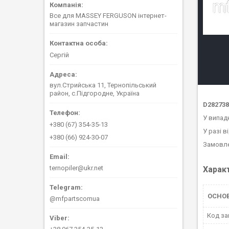
Все для MASSEY FERGUSON інтернет-
магазин запчастин
Сергій
вул.Стрийська 11, Тернопільський
район, с.Підгородне, Україна
D28273
У випад
+380 (67) 354-35-13
У разі в
+380 (66) 924-30-07
Замовле
ternopiler@ukr.net
Харак
ОСНО
@mfpartscomua
Код за