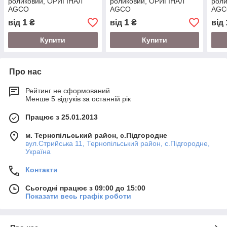
роликовий, ОРИГІНАЛ
роликовий, ОРИГІНАЛ
рол
AGCO
AGCO
AGC
1
1
від
₴
від
₴
від
Купити
Купити
Про нас
Рейтинг не сформований
Менше 5 відгуків за останній рік
Працює з 25.01.2013
м. Тернопільський район, с.Підгородне
вул.Стрийська 11, Тернопільський район, с.Підгородне,
Україна
Контакти
Сьогодні працює з 09:00 до 15:00
Показати весь графік роботи