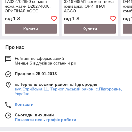
LA322702850 сегмент
3319989M1 сегмент ножа
D441
ножа жатки D28274006,
жниварки, ОРИГІНАЛ
жнив
ОРИГІНАЛ AGCO
AGCO
комб
1
1
від
₴
від
₴
від
Купити
Купити
Про нас
Рейтинг не сформований
Менше 5 відгуків за останній рік
Працює з 25.01.2013
м. Тернопільський район, с.Підгородне
вул.Стрийська 11, Тернопільський район, с.Підгородне,
Україна
Контакти
Сьогодні вихідний
Показати весь графік роботи