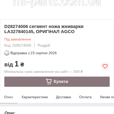
D28274006 сегмент ножа жниварки
LA327840145, ОРИГІНАЛ AGCO
Під замовлення
Код: D28274006
Роздріб
Відправка з
23 серпня 2026
1
від
₴
Мінімальна сума замовлення на сайті — 500 ₴
Купити
Опис
Характеристики
Доставка
Оплата
Умови п
Опис