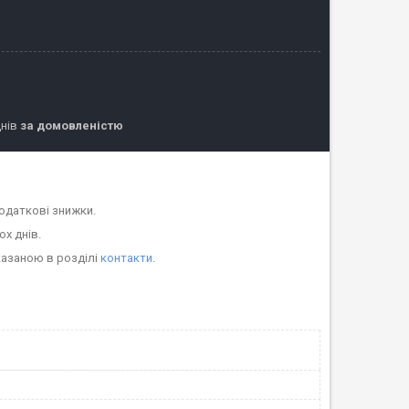
днів
за домовленістю
одаткові знижки.
ох днів.
казаною в розділі
контакти
.