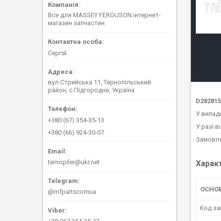
Все для MASSEY FERGUSON інтернет-
магазин запчастин
Сергій
вул.Стрийська 11, Тернопільський
район, с.Підгородне, Україна
D28281
У випад
+380 (67) 354-35-13
У разі в
+380 (66) 924-30-07
Замовле
ternopiler@ukr.net
Харак
ОСНО
@mfpartscomua
Код за