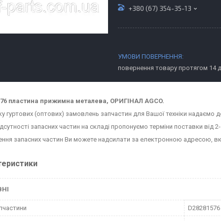
+380 (67) 354-35-13
повернення товару протягом 14 
576 пластина прижимна металева, ОРИГІНАЛ AGCO.
ку гуртових (оптових) замовлень запчастин для Вашої техніки надаємо д
ідсутності запасних частин на складі пропонуємо терміни поставки від 2-
ння запасних частин Ви можете надсилати за електронною адресою, в
теристики
ВНІ
пчастини
D28281576