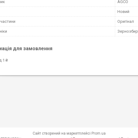
ник
AGCO
Новий
пчастини
Оригінал
ніки
Зернозбир
мація для замовлення
д 1 ₴
Сайт створений на маркетплейсі
Prom.ua