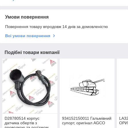
Умови повернення
Повернення товару впродовж 14 днів за домовленістю
Всі умови повернення
Подібні товари компанії
D28780514 корпус
934152150011 Гальмівний
LA32
датчика обертів з
супорт, оригінал AGCO
ОРИ
проводкою та роз'ємом,