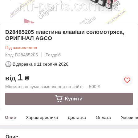
D28485205 пластина клавіши соломотряса,
ОРИГІНАЛ AGCO
Під замовлення
Код: D28485205
Роздріб
Відправка з
11 серпня 2026
1
від
₴
Мінімальна сума замовлення на сайті — 500 ₴
Купити
Опис
Характеристики
Доставка
Оплата
Умови п
Опис