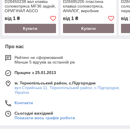
D28450238 вал клавіш
D28485205 пластина
D284
соломотряса MF36 задній,
клавіші соломотряса,
сол
ОРИГІНАЛ AGCO
АНАЛОГ, виробник
пере
WonderParts (EU)
AGC
1
1
від
₴
від
₴
від
Купити
Купити
Про нас
Рейтинг не сформований
Менше 5 відгуків за останній рік
Працює з 25.01.2013
м. Тернопільський район, с.Підгородне
вул.Стрийська 11, Тернопільський район, с.Підгородне,
Україна
Контакти
Сьогодні вихідний
Показати весь графік роботи