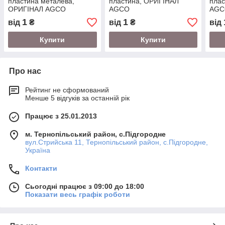
пластина металева,
пластина, ОРИГІНАЛ
пла
ОРИГІНАЛ AGCO
AGCO
AGC
1
1
від
₴
від
₴
від
Купити
Купити
Про нас
Рейтинг не сформований
Менше 5 відгуків за останній рік
Працює з 25.01.2013
м. Тернопільський район, с.Підгородне
вул.Стрийська 11, Тернопільський район, с.Підгородне,
Україна
Контакти
Сьогодні працює з 09:00 до 18:00
Показати весь графік роботи