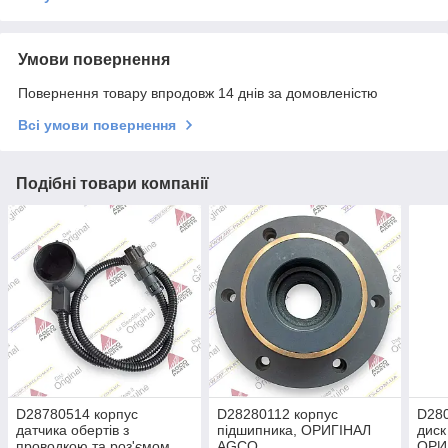
Умови повернення
Повернення товару впродовж 14 днів за домовленістю
Всі умови повернення
Подібні товари компанії
D28780514 корпус
D28280112 корпус
D28
датчика обертів з
підшипника, ОРИГІНАЛ
диск
проводкою та роз'ємом,
AGCO
ОРИ