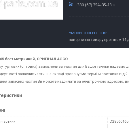
+380 (67) 354-35-13
повернення товару протягом 14 
65 болт метричний, ОРИГІНАЛ AGCO.
ку гуртових (оптових) замовлень запчастин для Вашої техніки надаємо д
ідсутності запасних частин на складі пропонуємо терміни поставки від 2-
ння запасних частин Ви можете надсилати за електронною адресою, в
теристики
ВНІ
пчастини
D28560165