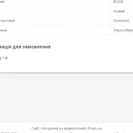
ник
AGCO
Новий
пчастини
Оригінал
ніки
Зернозбир
мація для замовлення
д 1 ₴
Сайт створений на маркетплейсі
Prom.ua