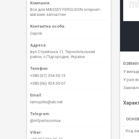
Все для MASSEY FERGUSON інтернет-
магазин запчастин
Сергій
вул.Стрийська 11, Тернопільський
район, с.Підгородне, Україна
D285601
У випад
+380 (67) 354-35-13
У разі в
+380 (66) 924-30-07
Замовле
ternopiler@ukr.net
Харак
ОСНО
@mfpartscomua
Код за