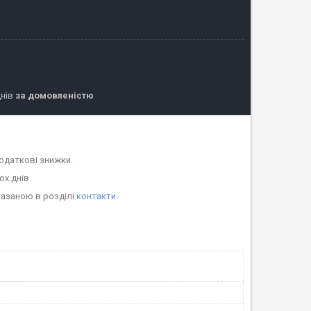
днів
за домовленістю
одаткові знижки.
ох днів.
казаною в розділі
контакти
.