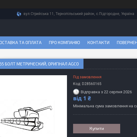
вул.Стрийська 11, Тернопільський район, с.Підгородне, Україна
ОСТАВКА ТА ОПЛАТА
ПРО КОМПАНІЮ
КОНТАКТИ
ПОВЕРНЕН
65 БОЛТ МЕТРИЧЕСКИЙ, ОРИГІНАЛ AGCO
Під замовлення
Код:
D28560165
Відправка з 22 серпня 2026
від
1 ₴
Мінімальна сума замовлення на са
Купити